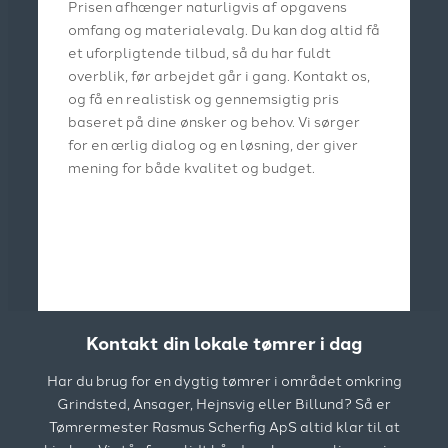
Prisen afhænger naturligvis af opgavens
omfang og materialevalg. Du kan dog altid få
et uforpligtende tilbud, så du har fuldt
overblik, før arbejdet går i gang. Kontakt os,
og få en realistisk og gennemsigtig pris
baseret på dine ønsker og behov. Vi sørger
for en ærlig dialog og en løsning, der giver
mening for både kvalitet og budget.
Kontakt din lokale tømrer i dag
Har du brug for en dygtig tømrer i området omkring
Grindsted, Ansager, Hejnsvig eller Billund? Så er
Tømrermester Rasmus Scherfig ApS altid klar til at