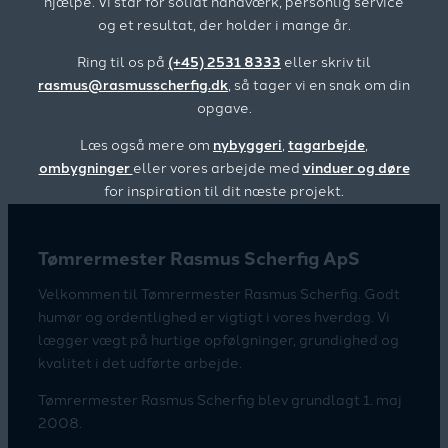
hjælpe. Vi står for solidt håndværk, personlig service
og et resultat, der holder i mange år.
Ring til os på
(+45) 2531 8333
eller skriv til
rasmus@rasmusscherfig.dk
, så tager vi en snak om din
opgave.
Læs også mere om
nybyggeri
,
tagarbejde
,
ombygninger
eller vores arbejde med
vinduer og døre
for inspiration til dit næste projekt.
Tømrermester Rasmus Scherfig ApS
Velkommen til Tømrermester Rasmus Scherfig. Godt
humør og ordentlighed er vigtigt i vores hverdag. Vi
lægger vægt på hurtige opfølgninger, grundighed og
kvalitet i det udførte arbejde.
Tømrermester Rasmus Scherfig blev grundlagt 1. maj
2008.