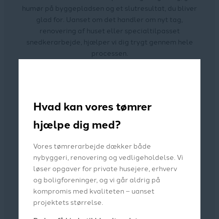
humør på byggepladsen og et slutresultat, du bliver
glad for. Uanset om det handler om nyt tag,
renovering af huset eller specialtilpasset
snedkerarbejde, hjælper vi dig trygt gennem hele
processen.
Hvad kan vores tømrer
hjælpe dig med?
Vores tømrerarbejde dækker både
nybyggeri, renovering og vedligeholdelse. Vi
løser opgaver for private husejere, erhverv
og boligforeninger, og vi går aldrig på
kompromis med kvaliteten – uanset
projektets størrelse.