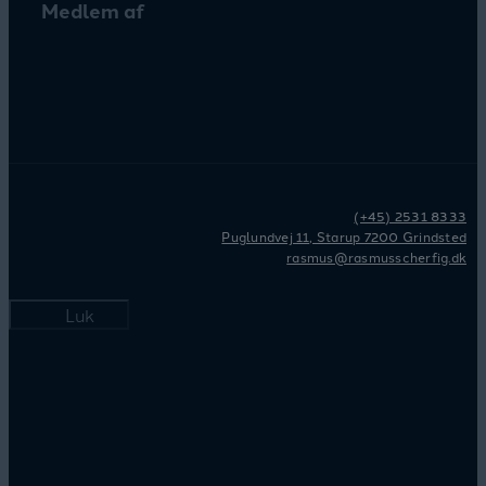
Medlem af
(+45) 2531 8333
Puglundvej 11, Starup 7200 Grindsted
rasmus@rasmusscherfig.dk
Luk