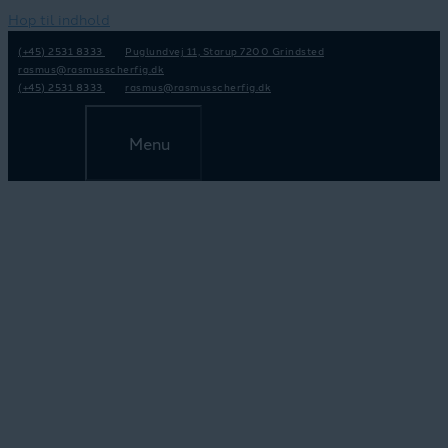
Hop til indhold
(+45) 2531 8333
Puglundvej 11, Starup 7200 Grindsted
rasmus@rasmusscherfig.dk
(+45) 2531 8333
rasmus@rasmusscherfig.dk
Menu
Læs mere her